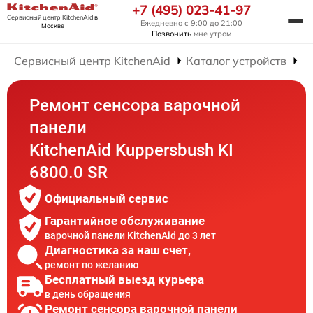
+7 (495) 023-41-97
Сервисный центр KitchenAid
в
Ежедневно с 9:00 до 21:00
Москве
Позвонить
мне утром
Сервисный центр KitchenAid
Каталог устройств
Р
Ремонт сенсора варочной
панели
KitchenAid Kuppersbush KI
6800.0 SR
Официальный сервис
Гарантийное обслуживание
варочной панели KitchenAid до 3 лет
Диагностика за наш счет,
ремонт по желанию
Бесплатный выезд курьера
в день обращения
Ремонт сенсора варочной панели