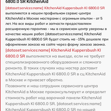
6800.0 SR KitchenAid
[dataset:services:name] KitchenAid Kuppersbush KI 6800.0 SR
выполняется в нашем профильном сервис-центре
KitchenAid в Москве мастерами с огромным опытом - от 5
лет. На все виды работ и запчасти предоставляем
расширенную гарантию - мы в сервисном центр уверены в
качестве наших работ. [dataset:services:name] KitchenAid
Kuppersbush KI 6800.0 SR будет стоить на -15% дешевле при
оформлении заказа на сайте через форму заказа звонка.
[dataset:services:name] KitchenAid Kuppersbush KI
6800.0 SR
выполняется на выезде, если не требует
специализированного оборудования и сложного
ремонта. В таких случаях наш мастер доставит
KitchenAid Kuppersbush KI 6800.0 SR в сц KitchenAid
в Москве и привезет обратно.
Позвоните и наш сотрудник сервисного центра
KitchenAid в Москве проконсультирует и определит
стоимость работ над варочной панели KitchenAid
Kuppersbush KI 6800.0 SR. [dataset:services:name]
KitchenAid Kuppersbush KI 6800.0 SR по нашей