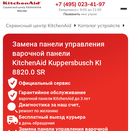
+7 (495) 023-41-97
Сервисный центр KitchenAid
в
Ежедневно с 9:00 до 21:00
Москве
Позвонить
мне утром
Сервисный центр KitchenAid
Каталог устройств
Р
Замена панели управления
варочной панели
KitchenAid Kuppersbusch KI
8820.0 SR
Официальный сервис
Гарантийное обслуживание
варочной панели KitchenAid до 3 лет
Диагностика за наш счет,
ремонт по желанию
Бесплатный выезд курьера
в день обращения
Замена панели управления варочной