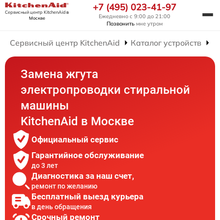
+7 (495) 023-41-97
Сервисный центр KitchenAid
в
Ежедневно с 9:00 до 21:00
Москве
Позвонить
мне утром
Сервисный центр KitchenAid
Каталог устройств
Р
Замена жгута
электропроводки стиральной
машины
KitchenAid в Москве
Официальный сервис
Гарантийное обслуживание
до 3 лет
Диагностика за наш счет,
ремонт по желанию
Бесплатный выезд курьера
в день обращения
Срочный ремонт