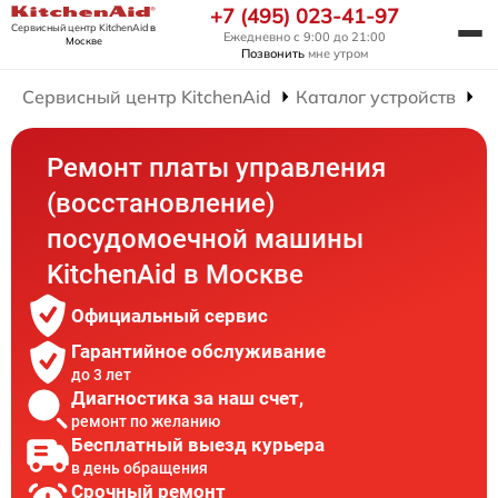
+7 (495) 023-41-97
Сервисный центр KitchenAid
в
Ежедневно с 9:00 до 21:00
Москве
Позвонить
мне утром
Сервисный центр KitchenAid
Каталог устройств
Р
Ремонт платы управления
(восстановление)
посудомоечной машины
KitchenAid в Москве
Официальный сервис
Гарантийное обслуживание
до 3 лет
Диагностика за наш счет,
ремонт по желанию
Бесплатный выезд курьера
в день обращения
Срочный ремонт