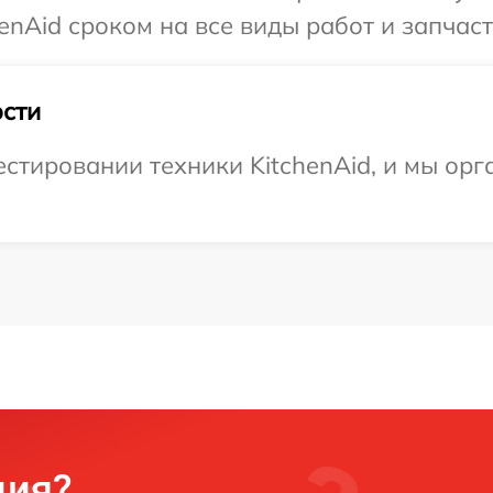
nAid сроком на все виды работ и запчаст
сти
тировании техники KitchenAid, и мы орг
ция?