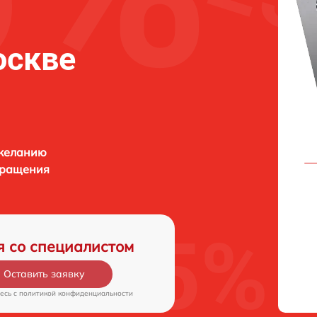
оскве
 желанию
бращения
я со специалистом
Оставить заявку
есь c
политикой конфиденциальности