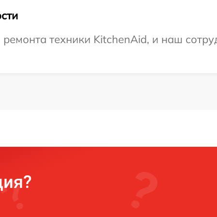
сти
емонта техники KitchenAid, и наш сотруд
ция?