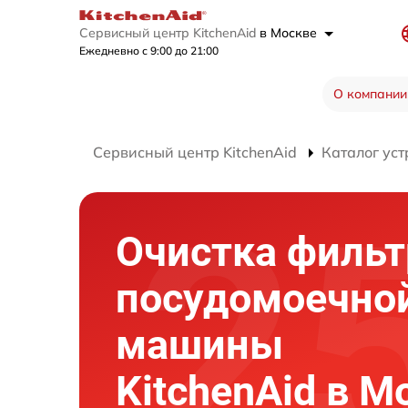
Сервисный центр KitchenAid
в Москве
Ежедневно с 9:00 до 21:00
О компании
Сервисный центр KitchenAid
Каталог уст
Очистка фильт
посудомоечно
машины
KitchenAid в М