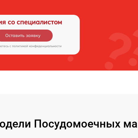
ия со специалистом
Оставить заявку
аетесь c
политикой конфиденциальности
одели Посудомоечных маш