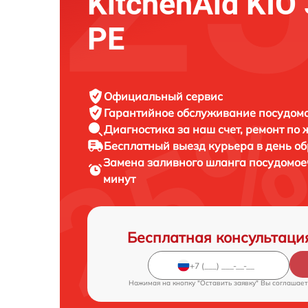
KitchenAid KIO
PE
Официальный сервис
Гарантийное обслуживание
посудомо
Диагностика за наш счет,
ремонт по
Бесплатный выезд курьера
в день о
Замена заливного шланга посудомо
минут
Бесплатная консультаци
Нажимая на кнопку "Оставить заявку" Вы соглашает