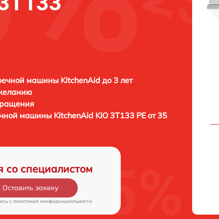
 3T133
ечной машины KitchenAid до 3 лет
 желанию
бращения
ечной машины
KitchenAid KIO 3T133 PE от 35
я со специалистом
Оставить заявку
есь c
политикой конфиденциальности