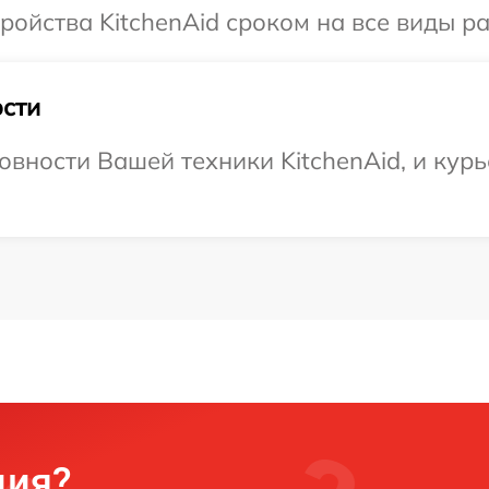
ойства KitchenAid сроком на все виды ра
сти
вности Вашей техники KitchenAid, и курь
ция?