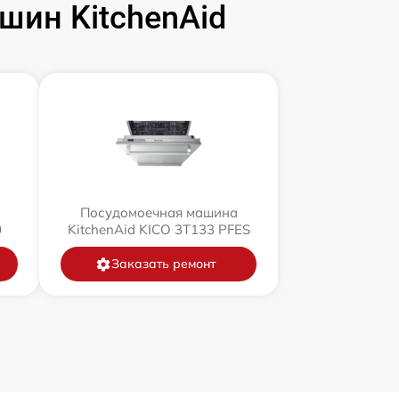
ин KitchenAid
Посудомоечная машина
0
KitchenAid KICO 3T133 PFES
Заказать ремонт