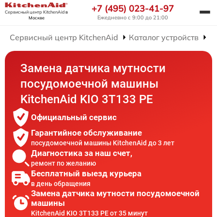
+7 (495) 023-41-97
Сервисный центр KitchenAid
в
Ежедневно с 9:00 до 21:00
Москве
Сервисный центр KitchenAid
Каталог устройств
Р
Замена датчика мутности
посудомоечной машины
KitchenAid KIO 3T133 PE
Официальный сервис
Гарантийное обслуживание
посудомоечной машины KitchenAid до 3 лет
Диагностика за наш счет,
ремонт по желанию
Бесплатный выезд курьера
в день обращения
Замена датчика мутности посудомоечной
машины
KitchenAid KIO 3T133 PE от 35 минут