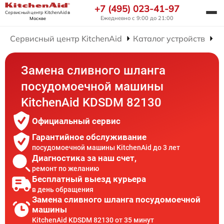
+7 (495) 023-41-97
Сервисный центр KitchenAid
в
Ежедневно с 9:00 до 21:00
Москве
Сервисный центр KitchenAid
Каталог устройств
Р
Замена сливного шланга
посудомоечной машины
KitchenAid KDSDM 82130
Официальный сервис
Гарантийное обслуживание
посудомоечной машины KitchenAid до 3 лет
Диагностика за наш счет,
ремонт по желанию
Бесплатный выезд курьера
в день обращения
Замена сливного шланга посудомоечной
машины
KitchenAid KDSDM 82130 от 35 минут