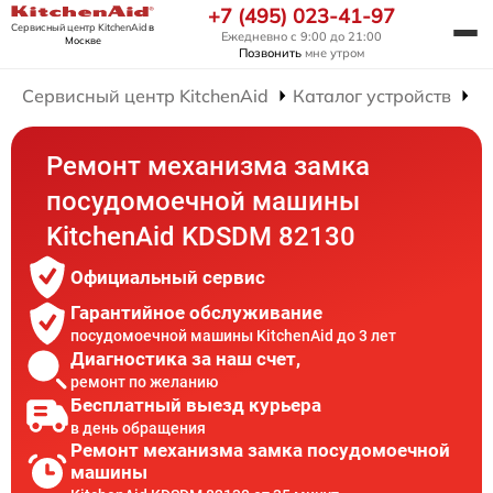
+7 (495) 023-41-97
Сервисный центр KitchenAid
в
Ежедневно с 9:00 до 21:00
Москве
Позвонить
мне утром
Сервисный центр KitchenAid
Каталог устройств
Р
Ремонт механизма замка
посудомоечной машины
KitchenAid KDSDM 82130
Официальный сервис
Гарантийное обслуживание
посудомоечной машины KitchenAid до 3 лет
Диагностика за наш счет,
ремонт по желанию
Бесплатный выезд курьера
в день обращения
Ремонт механизма замка посудомоечной
машины