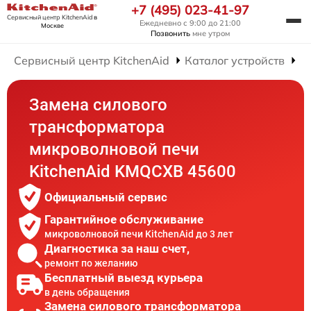
+7 (495) 023-41-97
Сервисный центр KitchenAid
в
Ежедневно с 9:00 до 21:00
Москве
Позвонить
мне утром
Сервисный центр KitchenAid
Каталог устройств
Р
Замена силового
трансформатора
микроволновой печи
KitchenAid KMQCXB 45600
Официальный сервис
Гарантийное обслуживание
микроволновой печи KitchenAid до 3 лет
Диагностика за наш счет,
ремонт по желанию
Бесплатный выезд курьера
в день обращения
Замена силового трансформатора