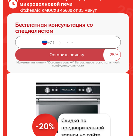
микроволновой печи
KitchenAid KMQCXB 45600 от 35 минут
Бесплатная консультация со
специалистом
Оставить заявку
Нажимая на кнопку "Оставить заявку" Вы соглашаетесь c
политикой
конфиденциальности
Скидка по
-20%
предварительной
записи на сайте