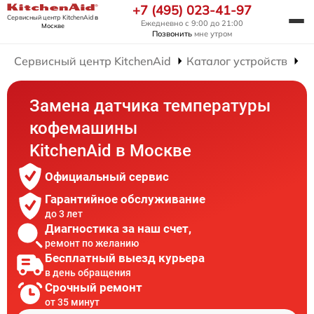
+7 (495) 023-41-97
Сервисный центр KitchenAid
в
Ежедневно с 9:00 до 21:00
Москве
Позвонить
мне утром
Сервисный центр KitchenAid
Каталог устройств
Р
Замена датчика температуры
кофемашины
KitchenAid в Москве
Официальный сервис
Гарантийное обслуживание
до 3 лет
Диагностика за наш счет,
ремонт по желанию
Бесплатный выезд курьера
в день обращения
Срочный ремонт
от 35 минут