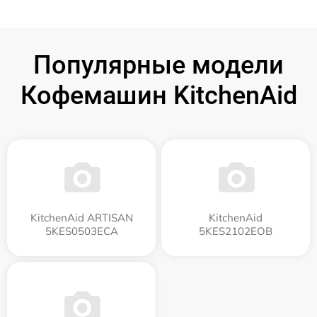
Популярные модели
Кофемашин KitchenAid
KitchenAid ARTISAN
KitchenAid
5KES0503ECA
5KES2102EOB