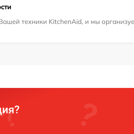
сти
ашей техники KitchenAid, и мы организу
ция?