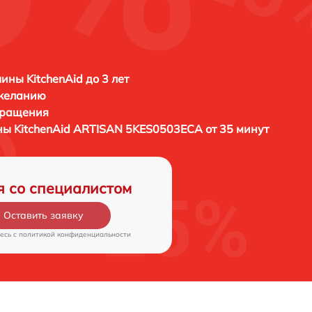
ны KitchenAid до 3 лет
 желанию
бращения
ины
KitchenAid ARTISAN 5KES0503ECA от 35 минут
я со специалистом
Оставить заявку
есь c
политикой конфиденциальности