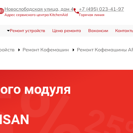
Новослободская улица, дом 4
+7 (495) 023-41-97
Адрес сервисного центра KitchenAid
Горячая линия
Ремонт устройств
Цена ремонта
Вакансии
Контакт
ройств
Ремонт Кофемашин
Ремонт Кофемашины A
ого модуля
TISAN