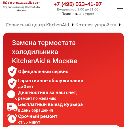
+7 (495) 023-41-97
Сервисный центр KitchenAid
в
Ежедневно с 9:00 до 21:00
Москве
Позвонить
мне утром
Сервисный центр KitchenAid
Каталог устройств
Р
Замена термостата
холодильника
KitchenAid в Москве
Официальный сервис
Гарантийное обслуживание
до 3 лет
Диагностика за наш счет,
ремонт по желанию
Бесплатный выезд курьера
в день обращения
Срочный ремонт
от 35 минут