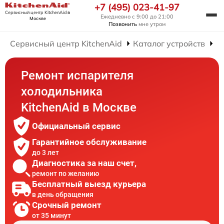
+7 (495) 023-41-97
Сервисный центр KitchenAid
в
Ежедневно с 9:00 до 21:00
Москве
Позвонить
мне утром
Сервисный центр KitchenAid
Каталог устройств
Р
Ремонт испарителя
холодильника
KitchenAid в Москве
Официальный сервис
Гарантийное обслуживание
до 3 лет
Диагностика за наш счет,
ремонт по желанию
Бесплатный выезд курьера
в день обращения
Срочный ремонт
от 35 минут