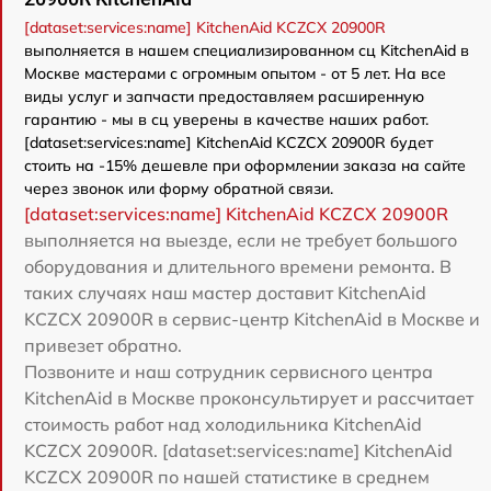
[dataset:services:name] KitchenAid KCZCX 20900R
выполняется в нашем специализированном сц KitchenAid в
Москве мастерами с огромным опытом - от 5 лет. На все
виды услуг и запчасти предоставляем расширенную
гарантию - мы в сц уверены в качестве наших работ.
[dataset:services:name] KitchenAid KCZCX 20900R будет
стоить на -15% дешевле при оформлении заказа на сайте
через звонок или форму обратной связи.
[dataset:services:name] KitchenAid KCZCX 20900R
выполняется на выезде, если не требует большого
оборудования и длительного времени ремонта. В
таких случаях наш мастер доставит KitchenAid
KCZCX 20900R в сервис-центр KitchenAid в Москве и
привезет обратно.
Позвоните и наш сотрудник сервисного центра
KitchenAid в Москве проконсультирует и рассчитает
стоимость работ над холодильника KitchenAid
KCZCX 20900R. [dataset:services:name] KitchenAid
KCZCX 20900R по нашей статистике в среднем