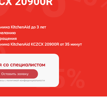
ZCX 20900R
ника KitchenAid до 3 лет
 желанию
бращения
ьника
KitchenAid KCZCX 20900R от 35 минут
я со специалистом
Оставить заявку
есь c
политикой конфиденциальности