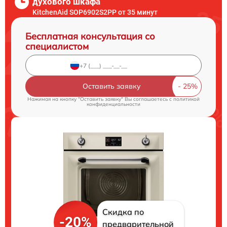
духового шкафа
KitchenAid SOP6902S2PP от 35 минут
Бесплатная консультация со
специалистом
Оставить заявку
Нажимая на кнопку "Оставить заявку" Вы соглашаетесь c
политикой
конфиденциальности
Скидка по
-20%
предварительной