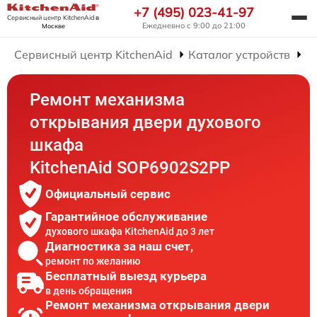
+7 (495) 023-41-97
Сервисный центр KitchenAid
в
Ежедневно с 9:00 до 21:00
Москве
Сервисный центр KitchenAid
Каталог устройств
Р
Ремонт механизма
открывания двери духового
шкафа
KitchenAid SOP6902S2PP
Официальный сервис
Гарантийное обслуживание
духового шкафа KitchenAid до 3 лет
Диагностика за наш счет,
ремонт по желанию
Бесплатный выезд курьера
в день обращения
Ремонт механизма открывания двери